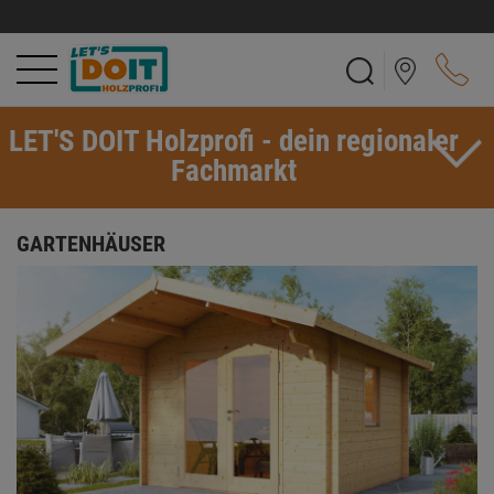
LET'S DOIT Holzprofi - dein regionaler
Fachmarkt
GARTENHÄUSER