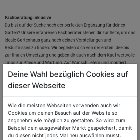
Fachberatung inklusive
Du bist auf der Suche nach der perfekten Ergänzung für deinen
Garten? Unsere erfahrenen Fachberater stehen dir zur Seite, um das
ideale Gartenhaus ganz nach deinen Vorstellungen und
Bedürfnissen zu finden. Wir begleiten dich von der ersten Idee bis
zur finalen Umsetzung und geben dir auch nach dem Kauf wertvolle
Tipps zur Pflege und Wartung. Auf Wunsch liefern und montiert
unser Team dein neues Gartenhaus.
Deine Wahl bezüglich Cookies auf
dieser Webseite
Wie die meisten Webseiten verwenden auch wir
INSPIRATIONSGALERIE
Cookies um deinen Besuch auf der Website so
angenehm wie möglich zu gestalten. So wird zum
Beispiel dein ausgewählter Markt gespeichert, damit
du diesen nicht jedes Mal neu auswählen musst.