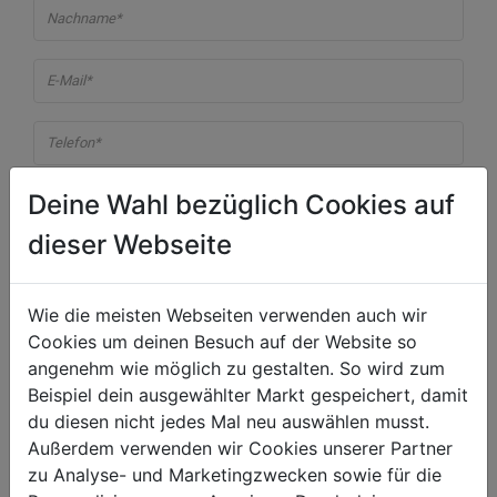
Nachname*
E-Mail*
Telefon*
Deine Wahl bezüglich Cookies auf
Straße*
dieser Webseite
Hausnummer
Wie die meisten Webseiten verwenden auch wir
PLZ*
Cookies um deinen Besuch auf der Website so
angenehm wie möglich zu gestalten. So wird zum
Ort*
Beispiel dein ausgewählter Markt gespeichert, damit
du diesen nicht jedes Mal neu auswählen musst.
Ja
, ich habe die
Datenschutzerklärung
gelesen und bin
Außerdem verwenden wir Cookies unserer Partner
zu Analyse- und Marketingzwecken sowie für die
damit einverstanden!