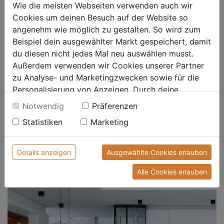
Wie die meisten Webseiten verwenden auch wir
Cookies um deinen Besuch auf der Website so
angenehm wie möglich zu gestalten. So wird zum
Beispiel dein ausgewählter Markt gespeichert, damit
du diesen nicht jedes Mal neu auswählen musst.
Außerdem verwenden wir Cookies unserer Partner
zu Analyse- und Marketingzwecken sowie für die
Personalisierung von Anzeigen. Durch deine
Einwilligung werden die Daten von Drittanbieter,
Notwendig
Präferenzen
unter anderem auch in den USA, verarbeitet.
Statistiken
Marketing
Durch Klick auf "Alle Cookies erlauben" stimmst du
Korkboden Plusnatura Feldeiche
der Verwendung aller Cookies zu. Unter "Details
anzeigen" findest du alle Infos zu den
Details anzeigen
Ausgewählte Cookies erlauben
unterschiedlichen Cookies, unter "Cookies
Alle Cookies erlauben
Konfigurieren" kannst du auswählen, welche Cookies
du zulassen möchtest und welche nicht.
Weitere Informationen findest du in unserer
Datenschutzerklärung
.