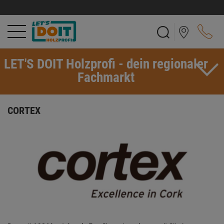
LET'S DOIT Holzprofi - dein regionaler
Fachmarkt
CORTEX