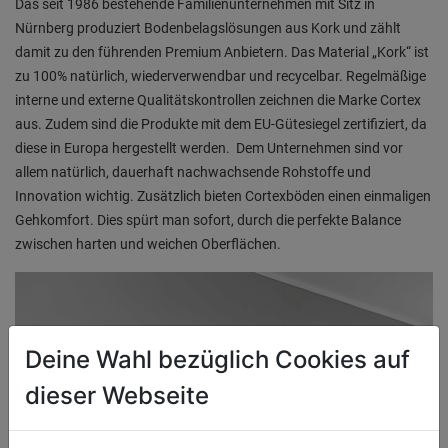
Das seit 1986 bestehende Familienunternehmen mit Sitz in
Nürnberg produziert Bodenbelagslösungen aus Kork und zählt
damit zu den führenden Premium Anbietern. Das Material „Kork“ ist
zu 100% natürlich, wiederverwendbar und recycelbar. Regelmäßige
interne und externe Qualitätskontrollen zeichnen die Marke Cortex
aus. Zudem sind die Produkte mit dem EU-Gütesiegel zertifiziert, da
diese in Europa hergestellt werden. Dem Unternehmen sind vor
allem natürlich, dauerhaft nachwachsende Rohstoffe und
Innovation wichtig. Zusätzlich bieten Cortexböden einen einmaligen
Gehkomfort. Dies spürt man sofort, durch die perfekte Balance
zwischen harten und weichen Oberflächen.
Deine Wahl bezüglich Cookies auf
dieser Webseite