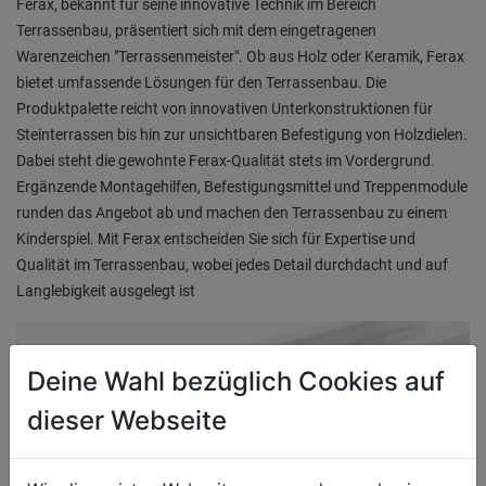
Ferax, bekannt für seine innovative Technik im Bereich
Terrassenbau, präsentiert sich mit dem eingetragenen
Warenzeichen "Terrassenmeister". Ob aus Holz oder Keramik, Ferax
bietet umfassende Lösungen für den Terrassenbau. Die
Produktpalette reicht von innovativen Unterkonstruktionen für
Steinterrassen bis hin zur unsichtbaren Befestigung von Holzdielen.
Dabei steht die gewohnte Ferax-Qualität stets im Vordergrund.
Ergänzende Montagehilfen, Befestigungsmittel und Treppenmodule
runden das Angebot ab und machen den Terrassenbau zu einem
Kinderspiel. Mit Ferax entscheiden Sie sich für Expertise und
Qualität im Terrassenbau, wobei jedes Detail durchdacht und auf
Langlebigkeit ausgelegt ist
Deine Wahl bezüglich Cookies auf
dieser Webseite