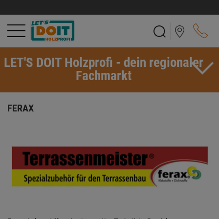
LET'S DOIT Holzprofi - dein regionaler
Fachmarkt
FERAX