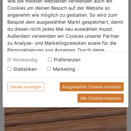
Wie die meisten Webseiten verwenden auch wir
Cookies um deinen Besuch auf der Website so
angenehm wie möglich zu gestalten. So wird zum
Beispiel dein ausgewählter Markt gespeichert, damit
du diesen nicht jedes Mal neu auswählen musst.
Außerdem verwenden wir Cookies unserer Partner
zu Analyse- und Marketingzwecken sowie für die
Personalisierung von Anzeigen. Durch deine
Einwilligung werden die Daten von Drittanbieter,
Notwendig
Präferenzen
unter anderem auch in den USA, verarbeitet.
Statistiken
Marketing
Durch Klick auf "Alle Cookies erlauben" stimmst du
der Verwendung aller Cookies zu. Unter "Details
Terrassenunterkonstruktion
anzeigen" findest du alle Infos zu den
Details anzeigen
Ausgewählte Cookies erlauben
unterschiedlichen Cookies, unter "Cookies
Alle Cookies erlauben
Konfigurieren" kannst du auswählen, welche Cookies
du zulassen möchtest und welche nicht.
Weitere Informationen findest du in unserer
Datenschutzerklärung
.