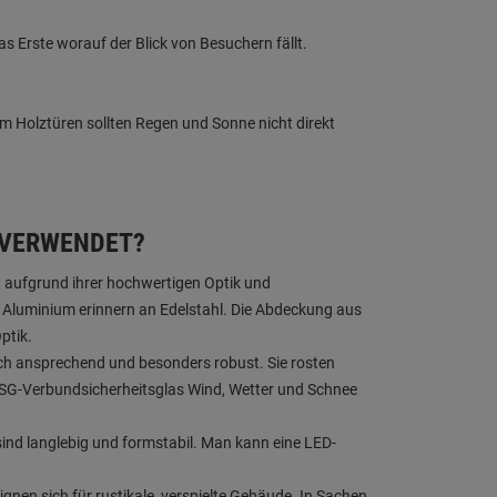
s Erste worauf der Blick von Besuchern fällt.
m Holztüren sollten Regen und Sonne nicht direkt
 VERWENDET?
t aufgrund ihrer hochwertigen Optik und
m Aluminium erinnern an Edelstahl. Die Abdeckung aus
ptik.
sch ansprechend und besonders robust. Sie rosten
t VSG-Verbundsicherheitsglas Wind, Wetter und Schnee
d langlebig und formstabil. Man kann eine LED-
nen sich für rustikale, verspielte Gebäude. In Sachen