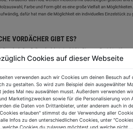
Holzauswahl, Farbe und Form gibt es eine große Vielfalt an Möglichkeiten
aufwändig, dafür hat man die Möglichkeit ein individuelles Einzelstück zu 
CHE VORDÄCHER GIBT ES?
Pultvordach: Das Pultvordach hat eine leichte Biegung. Es sieht zeitlos
züglich Cookies auf dieser Webseite
die Biegung kann außerdem das Regenwasser gut abfließen.
Flachdach: Das Flachdach passt sich jedem Stil an und wertet den Eingan
Häusern mit Flachdach, aber mit seiner schlichten Form eignet es sich für
seiten verwenden auch wir Cookies um deinen Besuch auf 
Bogenvordach: Das klassische Bogenvordach spannt einen Bogen von der li
 zu gestalten. So wird zum Beispiel dein ausgewählter Ma
Haustür. Es macht aus jedem Eingangsbereich etwas ganz Besonderes.
ht jedes Mal neu auswählen musst. Außerdem verwenden wi
Rechteck-Haustürvordach: Die markante Optik des Rechteck-Haustürvorda
 und Marketingzwecken sowie für die Personalisierung von 
dieses Vordachs eignet sich besonders für moderne Häuser und Neubaut
erden die Daten von Drittanbieter, unter anderem auch in d
e Cookies erlauben" stimmst du der Verwendung aller Cookie
 alle Infos zu den unterschiedlichen Cookies, unter "Cookies
 IST BEI DER PLANUNG EINES VORDACHS ZU
, welche Cookies du zulassen möchtest und welche nicht.