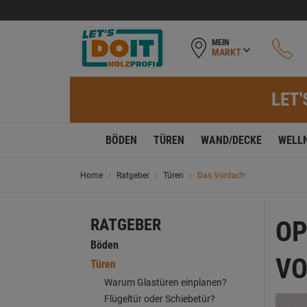
MEIN
MARKT
LET'
BÖDEN
TÜREN
WAND/DECKE
WELL
Home
Ratgeber
Türen
Das Vordach
RATGEBER
OP
Böden
V
Türen
Warum Glastüren einplanen?
Flügeltür oder Schiebetür?