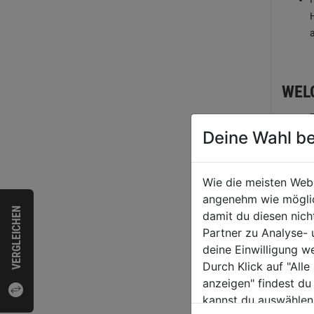
WEL
Deine Wahl be
Wie die meisten Web
angenehm wie möglich
VERGLEICHEN
damit du diesen nic
Partner zu Analyse-
deine Einwilligung w
Durch Klick auf "All
anzeigen" findest du
WAS
kannst du auswählen