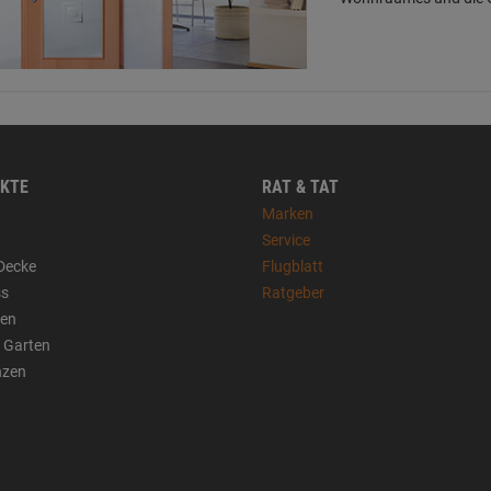
KTE
RAT & TAT
Marken
Service
Decke
Flugblatt
ss
Ratgeber
sen
 Garten
nzen