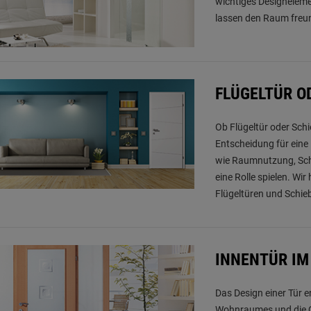
wichtiges Designeleme
lassen den Raum freun
FLÜGELTÜR O
Ob Flügeltür oder Schie
Entscheidung für eine 
wie Raumnutzung, Scha
eine Rolle spielen. Wir
Flügeltüren und Schi
INNENTÜR IM
Das Design einer Tür 
Wohnraumes und die Q