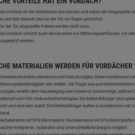
CHE VORTEILE HAT EIN VORDACH?
Das Vordach ist die Visitenkarte des Hauses und neben der Eingangstür da
Du und dein Besuch sind an der Tür vor Regen geschützt.
Vor der Tür abgestellte Pakete werden nicht nass.
Das Vordach schützt auch die Haustüre vor Witterungseinflüssen, vor alle
ausgesetzt werden.
CHE MATERIALIEN WERDEN FÜR VORDÄCHER
Pulverbeschichtetes Aluminium und Glas/Acrylglas: Diese Kombination is
Witterungsbeständigkeit sehr beliebt. Die Träger aus pulverbeschichtete
Acrylglas verleiht dem Hauseingang eine moderne, hochwertige, zeitlose O
Edelstahl und VSG-Verbundsicherheitsglas: Die Edelstahlträger sind opti
nicht und sind sehr stabil. Die Edelstahlträger halten in Kombination mi
stand.
Dachelemente mit EPS-Dämmplatte: Dachelemente mit EPS-Dämmplatte sin
Leuchte integrieren. Außerdem sind unterschiedliche Designs möglich.
Holz: Vordächer aus Holz werden meistens mit Dachziegeln gedeckt und eig