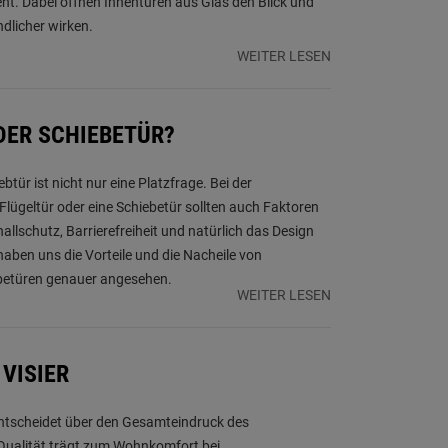
nt. Dabei öffnen Innentüren aus Glas den Blick und
dlicher wirken.
WEITER LESEN
DER SCHIEBETÜR?
btür ist nicht nur eine Platzfrage. Bei der
Flügeltür oder eine Schiebetür sollten auch Faktoren
llschutz, Barrierefreiheit und natürlich das Design
 haben uns die Vorteile und die Nacheile von
ebetüren genauer angesehen.
WEITER LESEN
 VISIER
entscheidet über den Gesamteindruck des
ualität trägt zum Wohnkomfort bei.