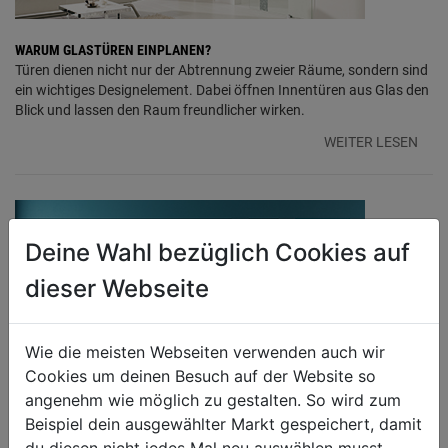
WARUM GLASTÜREN EINPLANEN?
Türen dienen nicht nur der Abtrennung zweier Räume, sondern sind
ein wichtiges Designelement. Dabei öffnen Innentüren aus Glas den
Blick und lassen den Raum freundlicher wirken.
WEITER LESEN
Deine Wahl bezüglich Cookies auf
dieser Webseite
Wie die meisten Webseiten verwenden auch wir
Cookies um deinen Besuch auf der Website so
angenehm wie möglich zu gestalten. So wird zum
FLÜGELTÜR ODER SCHIEBETÜR?
Ob Flügeltür oder Schiebtür ist nicht nur eine Platzfrage. Bei der
Beispiel dein ausgewählter Markt gespeichert, damit
Entscheidung für eine Flügeltür oder eine Schiebetür sollten auch
du diesen nicht jedes Mal neu auswählen musst.