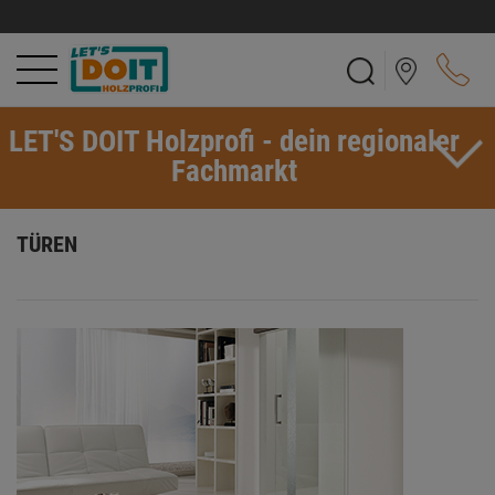
LET'S DOIT Holzprofi - dein regionaler
Fachmarkt
TÜREN