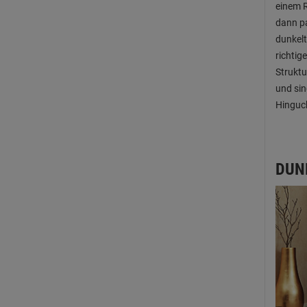
einem R
dann pa
dunkelt
richtig
Struktu
und sin
Hinguc
DUN