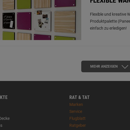
FLEXIBLE WA
Flexible und kreative 
Produktpalette (Panee
einfach zu erledigen!
MEHR ANZEIGEN
KTE
RAT & TAT
Marken
Service
Decke
Flugblatt
ss
Ratgeber