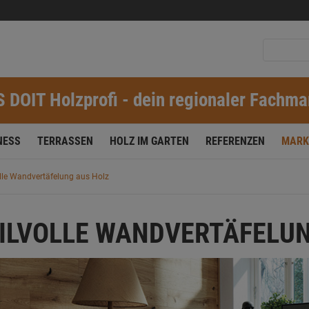
S DOIT Holzprofi - dein regionaler Fachma
NESS
TERRASSEN
HOLZ IM GARTEN
REFERENZEN
MARK
olle Wandvertäfelung aus Holz
ILVOLLE WANDVERTÄFELUN