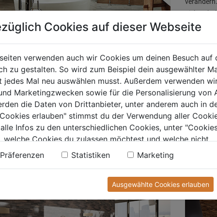
verändern.
Fichtenhol
züglich Cookies auf dieser Webseite
Nova
 Holz hat Charakter, und es nicht nur in Wohnungen und
seiten verwenden auch wir Cookies um deinen Besuch auf 
 die im Landhausstil eingerichtet sind, beliebt. Interior
 zu gestalten. So wird zum Beispiel dein ausgewählter Ma
r setzen auf dunkles Holz, denn es wirkt edel und stilvoll.
ht jedes Mal neu auswählen musst. Außerdem verwenden wi
t gut zu modernen Einrichtungskonzepten, welche die
 und Marketingzwecken sowie für die Personalisierung von 
Anthrazit, Schwarz und Weiß kombinieren. Ist dein
erden die Daten von Drittanbieter, unter anderem auch in d
 im Landhausstil eingerichtet, dann wirkt das dunkle
e Cookies erlauben" stimmst du der Verwendung aller Cookie
stikal und romantisch. Mit dunklem Holz lässt sich gut
 alle Infos zu den unterschiedlichen Cookies, unter "Cookies
l des Raumes in einen Kontrapunkt zu den weißen Wänden
, welche Cookies du zulassen möchtest und welche nicht.
deln.
n findest du in unserer
Datenschutzerklärung
.
Präferenzen
Statistiken
Marketing
Bild: HWZ 
Ausgewählte Cookies erlauben