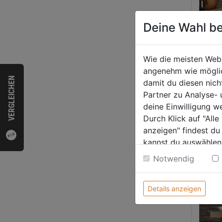
Deine Wahl be
Foto: 
Dunkles
Wie die meisten Web
Häusern
angenehm wie möglich
VERGLEICHEN
Designe
damit du diesen nic
Es pass
Partner zu Analyse-
Farben 
deine Einwilligung w
Zuhause
Durch Klick auf "All
Holz ru
anzeigen" findest du
ein Tei
kannst du auswählen
verwan
Weitere Informatione
Notwendig
Details anzeigen