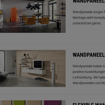
WANDPANEEL
Wandpaneele sorgen fü
Montage sieht komplizi
unterstützen gerne.
WANDPANEELE
Wandpaneele haben nic
positive Auswirkunge
Lichtwirkung. Wir habe
Wandpaneelen und Wa