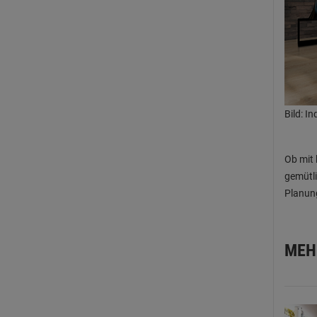
Bild: In
Ob mit 
gemütli
Planung
MEH