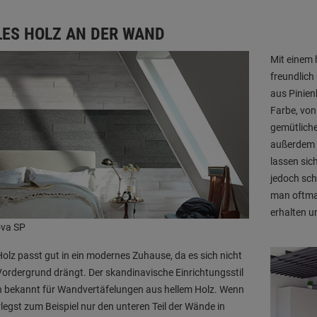
LES HOLZ AN DER WAND
Mit einem 
freundlich
aus Pinien
Farbe, von
gemütliche
außerdem B
lassen sic
jedoch sch
man oftmal
erhalten un
ova SP
Holz passt gut in ein modernes Zuhause, da es sich nicht
Vordergrund drängt. Der skandinavische Einrichtungsstil
h bekannt für Wandvertäfelungen aus hellem Holz. Wenn
legst zum Beispiel nur den unteren Teil der Wände in