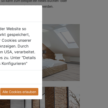
 So kann zum Beispiel ein helles Buchen- oder
z durch Beizen abgedunkelt werden.
der Website so
rkt gespeichert,
r Cookies unserer
Anzeigen. Durch
en USA, verarbeitet.
s zu. Unter "Details
 Konfigurieren"
Facido
Alle Cookies erlauben