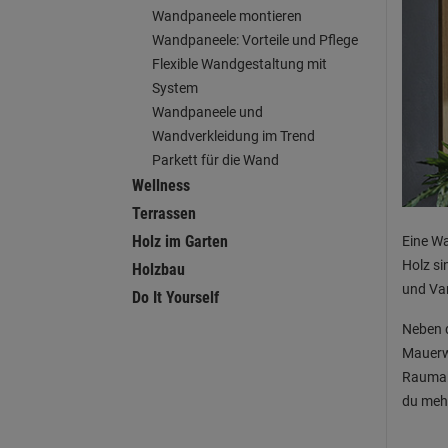
Wandpaneele montieren
Wandpaneele: Vorteile und Pflege
Flexible Wandgestaltung mit
System
Wandpaneele und
Wandverkleidung im Trend
Parkett für die Wand
Wellness
Terrassen
Holz im Garten
Eine Wa
Holz si
Holzbau
und Var
Do It Yourself
Neben d
Mauerwe
Raumak
du mehr