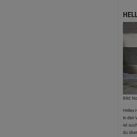
HEL
Bild: N
Helles 
in den 
ist auc
du über