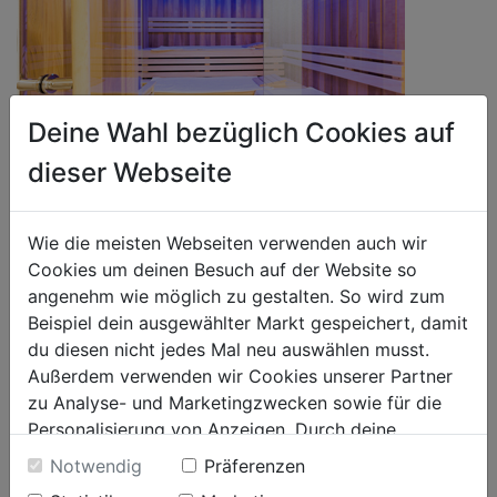
Deine Wahl bezüglich Cookies auf
LED SAUNABELEUCHTUNG: ENTSPANNUNG FÜR KÖRPER UND SEELE
dieser Webseite
Die Sauna ist der perfekte Ort um den Alltagsstress auszublenden
und sich richtig zu entspannen, doch nicht nur die Temperatur spielt
dabei eine wichtige Rolle, denn durch die verschiedenen
Eigenschaften der Farben kann sich der Saunagang noch positiver
Wie die meisten Webseiten verwenden auch wir
auf den Körper auswirken.
Cookies um deinen Besuch auf der Website so
WEITER LESEN
angenehm wie möglich zu gestalten. So wird zum
Beispiel dein ausgewählter Markt gespeichert, damit
du diesen nicht jedes Mal neu auswählen musst.
Außerdem verwenden wir Cookies unserer Partner
zu Analyse- und Marketingzwecken sowie für die
Personalisierung von Anzeigen. Durch deine
Einwilligung werden die Daten von Drittanbieter,
Notwendig
Präferenzen
unter anderem auch in den USA, verarbeitet.