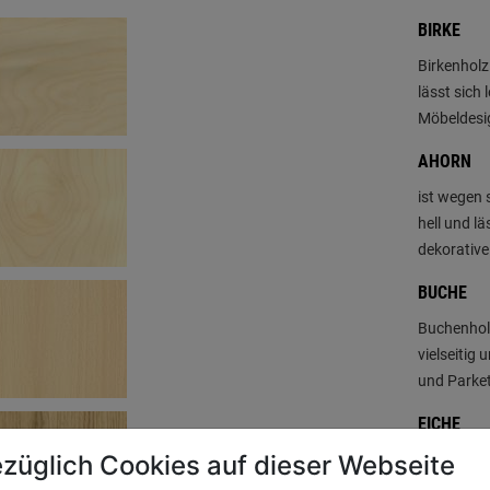
BIRKE
Birkenholz
lässt sich
Möbeldesig
AHORN
ist wegen 
hell und lä
dekorative
BUCHE
Buchenholz
vielseitig 
und Parket
EICHE
züglich Cookies auf dieser Webseite
Eichenholz
den Möbel-