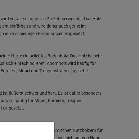
 wird vor allem für helles Parkett verwendet. Das Holz
 leicht einfärben und wird daher auch gerne im
n in verschiedenen Farbnuancen eingesetzt.
seiner Härte ein beliebtes Bodenholz. Das Holz ist sehr
sst sich einfach polieren. Ahornholz wird häufig für
 Furniere, Möbel und Treppenstufen eingesetzt.
 ist äußerst schwer und hart. Es ist daher besonders
und wird häufig für Möbel, Furniere, Treppen
t eingesetzt.
 zählt zu den wertvollsten heimischen Nutzhölzern für
 und Innenausbau. Das Holz lässt sich gut von Hand