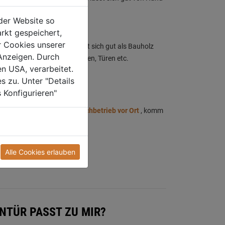
nell bearbeiten.
der Website so
rkt gespeichert,
r Cookies unserer
arzige und fettige Holz eignet sich gut als Bauholz
Anzeigen. Durch
 für Tischlerarbeiten, Fußböden, Türen etc.
en USA, verarbeitet.
ng.
s zu. Unter "Details
 Konfigurieren"
nem
LET'S DOIT Holzprofi Fachbetrieb vor Ort
, komm
Alle Cookies erlauben
NTÜR PASST ZU MIR?