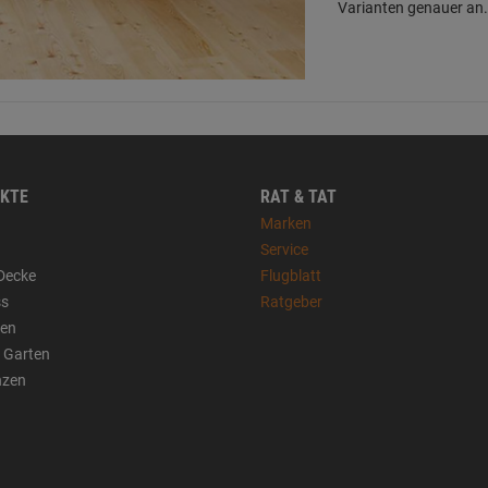
Varianten genauer an
KTE
RAT & TAT
Marken
Service
Decke
Flugblatt
ss
Ratgeber
sen
 Garten
nzen