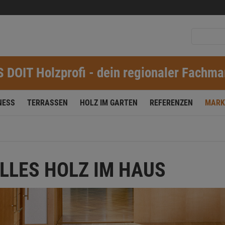
S DOIT Holzprofi - dein regionaler Fachma
NESS
TERRASSEN
HOLZ IM GARTEN
REFERENZEN
MARK
LLES HOLZ IM HAUS