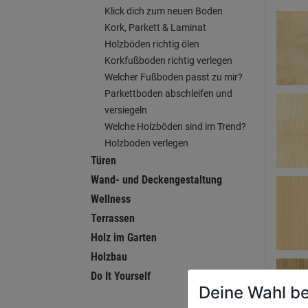
Klick dich zum neuen Boden
Kork, Parkett & Laminat
Holzböden richtig ölen
Korkfußboden richtig verlegen
Welcher Fußboden passt zu mir?
Parkettboden abschleifen und
versiegeln
Welche Holzböden sind im Trend?
Holzboden verlegen
Türen
Wand- und Deckengestaltung
Wellness
Terrassen
Holz im Garten
Holzbau
Do It Yourself
Deine Wahl be