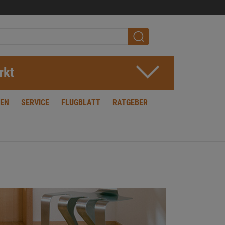
rkt
EN
SERVICE
FLUGBLATT
RATGEBER