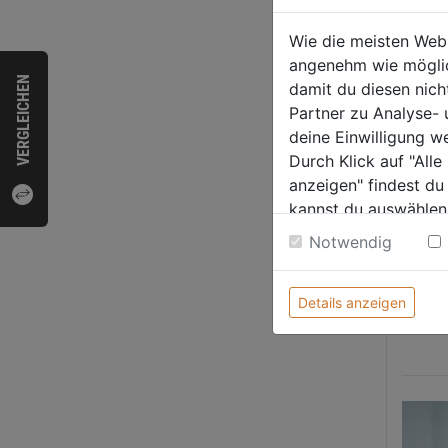
Wie die meisten Web
angenehm wie möglich
VERGLEICHEN
damit du diesen nic
Partner zu Analyse-
deine Einwilligung w
Durch Klick auf "All
anzeigen" findest du
kannst du auswählen
Eine gr
Weitere Informatione
Notwendig
am best
Details anzeigen
MEH