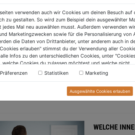
und maschi
seiten verwenden auch wir Cookies um deinen Besuch auf 
KIEFER
 zu gestalten. So wird zum Beispiel dein ausgewählter Ma
ht jedes Mal neu auswählen musst. Außerdem verwenden wi
Das sehr h
 und Marketingzwecken sowie für die Personalisierung von 
und findet
erden die Daten von Drittanbieter, unter anderem auch in d
Verwendu
e Cookies erlauben" stimmst du der Verwendung aller Cookie
 alle Infos zu den unterschiedlichen Cookies, unter "Cookies
, welche Cookies du zulassen möchtest und welche nicht.
oße Auswahl an verschiedenen Böden und Materialien findest du bei dei
n findest du in unserer
Datenschutzerklärung
.
Präferenzen
Statistiken
Marketing
en gleich vorbei!
Ausgewählte Cookies erlauben
R ZUM THEMA:
WELCHE INNE