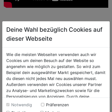
Deine Wahl bezüglich Cookies auf
MEHR ZUM THEMA:
dieser Webseite
Wie die meisten Webseiten verwenden auch wir
Cookies um deinen Besuch auf der Website so
angenehm wie möglich zu gestalten. So wird zum
Beispiel dein ausgewählter Markt gespeichert, damit
du diesen nicht jedes Mal neu auswählen musst.
Außerdem verwenden wir Cookies unserer Partner
zu Analyse- und Marketingzwecken sowie für die
Personalisierung von Anzeigen. Durch deine
WANDPANEELE UND -VERKLEIDUNG IM TREND
Einwilligung werden die Daten von Drittanbieter,
Notwendig
Präferenzen
Wandpaneele und Wandverkleidungen verleihen jedem Raum eine
unter anderem auch in den USA, verarbeitet.
eigene Persönlichkeit. Wir sehen uns verschiedene Materialien,