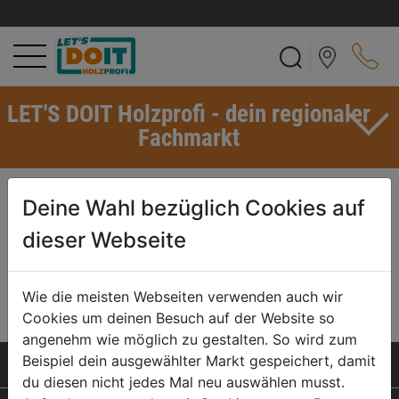
LET'S DOIT Holzprofi - dein regionaler
Fachmarkt
ABS-KANTE
Deine Wahl bezüglich Cookies auf
Diese Bezeichnung steht für einen Kunststoff-Umleimer aus
dieser Webseite
Acrylnitril-Butadien-Styrol. ABS-Kanten gibt es in vielen Farben. Sie
sind ein bevorzugter Umleimer für Dekor- oder direkt beschichtete
Platten.
Wie die meisten Webseiten verwenden auch wir
Cookies um deinen Besuch auf der Website so
angenehm wie möglich zu gestalten. So wird zum
Beispiel dein ausgewählter Markt gespeichert, damit
SERVICELEISTUNGEN
du diesen nicht jedes Mal neu auswählen musst.