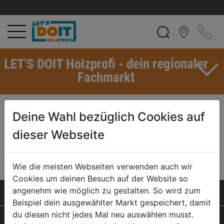
LET'S DOIT Holzprofi - dein regionaler
Fachmarkt
MAGNESIUM-OXID-STRAHLER
Deine Wahl bezüglich Cookies auf
Bei den sog. Magnesium-Oxid-Strahlern handelt es sich um zumeist
dieser Webseite
in U-Form angebotene, gebogene Rohrheizkörper. Sie erzeugen
Infrarotwärme und werden bei Infrarotkabinen eingesetzt.
Wie die meisten Webseiten verwenden auch wir
Cookies um deinen Besuch auf der Website so
angenehm wie möglich zu gestalten. So wird zum
SERVICELEISTUNGEN
Beispiel dein ausgewählter Markt gespeichert, damit
du diesen nicht jedes Mal neu auswählen musst.
PRODUKTE