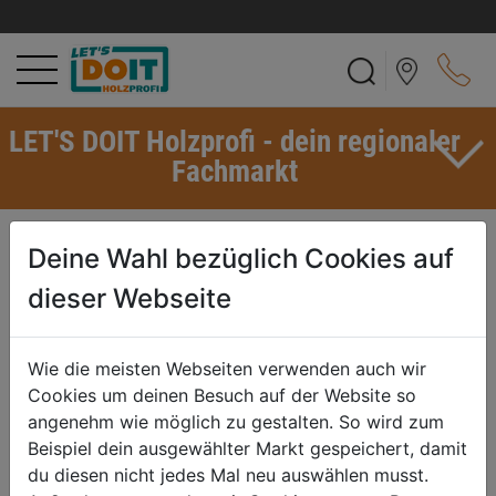
LET'S DOIT Holzprofi - dein regionaler
Fachmarkt
MAHAGONI
Deine Wahl bezüglich Cookies auf
Farbe und Glanz dieses Holzes kommen erst nach einer
dieser Webseite
Oberflächenbehandlung voll zur Wirkung, von einer „rohen“
Verwendung ist daher abzusehen. Aufgrund der ausgezeichneten
Verarbeitungseigenschaften, der Witterungsfestigkeit und des
Wie die meisten Webseiten verwenden auch wir
vorzüglichen Stehvermögens ist Amerikanisches Mahagoni gut als
Cookies um deinen Besuch auf der Website so
Massivholz einsetzbar, besonders dort, wo Maßhaltigkeit
angenehm wie möglich zu gestalten. So wird zum
ausschlaggebend ist: für Rahmenkonstruktionen oder Profilbretter.
Beispiel dein ausgewählter Markt gespeichert, damit
du diesen nicht jedes Mal neu auswählen musst.