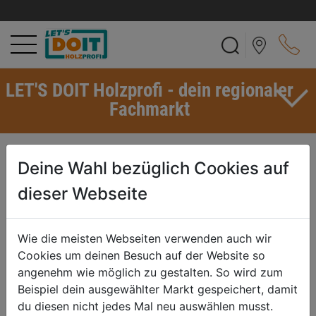
LET'S DOIT Holzprofi - dein regionaler
Fachmarkt
NADELHOLZ
Deine Wahl bezüglich Cookies auf
Nadelholz
im eigentlichen Sinne wird
Mit
dieser Webseite
das
Holz
der
Nadelbäume
bezeichnet.
Darunter versteht man von
Nadeln tragenden Koniferen (Nadelbäumen) aus der botanischen
Gruppe der Gymnospermen erzeugtes Holz. Bei ihnen fehlen die
Wie die meisten Webseiten verwenden auch wir
für Laubholz typischen Gefäße (Poren). Einige Nadelbäume
Cookies um deinen Besuch auf der Website so
bilden im Vergleich zum Splintholz ein farblich dunkler
angenehm wie möglich zu gestalten. So wird zum
erscheinendes Kernholz, beispielsweise
Lärchen
,
Beispiel dein ausgewählter Markt gespeichert, damit
Waldkiefer
,
Douglasie
und
Eibe
. Bei
Tannen
und
Fichten
ist kein
du diesen nicht jedes Mal neu auswählen musst.
Farbunterschied vorhanden. Bei der Holzverarbeitung zu