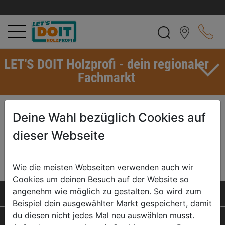
LET'S DOIT Holzprofi - dein regionaler
Fachmarkt
ZEICHNUNG
Deine Wahl bezüglich Cookies auf
Wenn im Zusammenhang mit Holzarten von Zeichnung die Rede ist,
dieser Webseite
ist ein Holzbild mit unterschiedlichen Farben oder mit
unterschiedlich farbigen Strukturen gemeint.
Wie die meisten Webseiten verwenden auch wir
Cookies um deinen Besuch auf der Website so
angenehm wie möglich zu gestalten. So wird zum
SERVICELEISTUNGEN
Beispiel dein ausgewählter Markt gespeichert, damit
du diesen nicht jedes Mal neu auswählen musst.
PRODUKTE