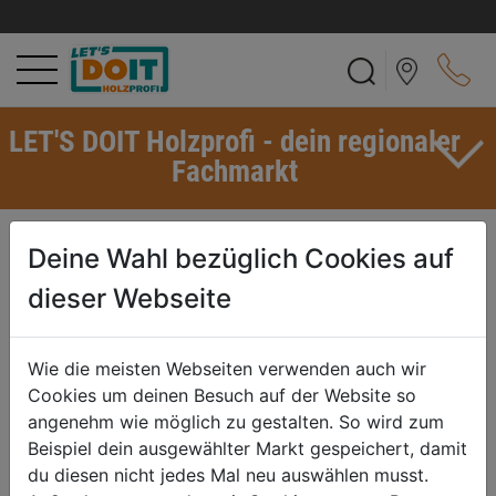
LET'S DOIT Holzprofi - dein regionaler
Fachmarkt
QUELLUNG
Deine Wahl bezüglich Cookies auf
Die Vergrößerung aller drei Abmessungen und damit auch des
dieser Webseite
Volumens durch Feuchtigkeitsaufnahme bezeichnet man als
Quellung. Diese ist unterhalb der Fasersättigung möglich, also etwa
unterhalb 24 bis 32 % Holzfeuchtigkeit. Entsprechend dazu tritt bei
Wie die meisten Webseiten verwenden auch wir
Feuchtigkeitsabnahme der umgekehrte Effekt - die Schwindung des
Cookies um deinen Besuch auf der Website so
Holzes - auf. Quellung und Schwindung wiederholen sich jeweils bei
angenehm wie möglich zu gestalten. So wird zum
erneuter Befeuchtung bzw. Trocknung (siehe Stehvermögen).
Beispiel dein ausgewählter Markt gespeichert, damit
du diesen nicht jedes Mal neu auswählen musst.