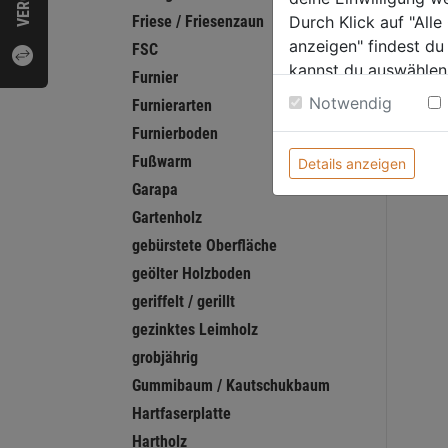
Friese / Friesenzaun
Durch Klick auf "All
anzeigen" findest du
FSC
kannst du auswählen
Furnier
Weitere Informatione
Notwendig
Furnierarten
Furnierboden
Fußwarm
Details anzeigen
Garapa
Gartenholz
gebürstete Oberfläche
geölter Holzboden
geriffelt / gerillt
gezinktes Leimholz
grobjährig
Gummibaum / Kautschukbaum
Hartfaserplatte
Hartholz