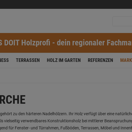
S DOIT Holzprofi - dein regionaler Fachma
NESS
TERRASSEN
HOLZ IM GARTEN
REFERENZEN
MARK
RCHE
gehört zu den härteren Nadelhölzern. Ihr Holz verfügt über eine natürliche,
ls vielseitig verwendbares Konstruktionsholz bei mittlerer Beanspruchu
end für Fenster- und Türrahmen, Fußböden, Terrassen, Möbel und Innen