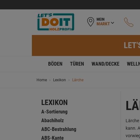
MEIN
MARKT
LET'
BÖDEN
TÜREN
WAND/DECKE
WELL
Home
Lexikon
Lärche
LEXIKON
LÄ
A-Sortierung
Abachiholz
Lärche 
kann. A
ABC-Bestrahlung
vorwieg
ABS-Kante