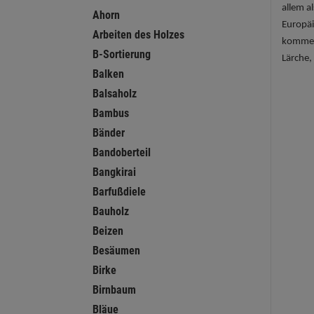
allem a
Ahorn
Europäi
Arbeiten des Holzes
kommen 
B-Sortierung
Lärche,
Balken
Balsaholz
Bambus
Bänder
Bandoberteil
Bangkirai
Barfußdiele
Bauholz
Beizen
Besäumen
Birke
Birnbaum
Bläue