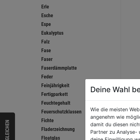
Erle
Esche
Espe
Eukalyptus
Falz
Fase
Faser
Faserdämmplatte
Feder
Feinjährigkeit
Deine Wahl be
Fertigparkett
Feuchtegehalt
Wie die meisten Web
Feuerschutzklassen
angenehm wie möglich
Fichte
VERGLEICHEN
damit du diesen nic
Fladerzeichnung
Partner zu Analyse-
Floatglas
deine Einwilligung w