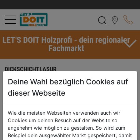
LET'S DOIT Holzprofi - dein regionaler
Fachmarkt
DICKSCHICHTLASUR
Wie die Dünnschichtlasur ist diese ein offenporiges,
Deine Wahl bezüglich Cookies auf
durchscheinendes oder durchsichtiges Anstrichmittel, jedoch mit
dieser Webseite
sehr hohem Bindemittelgehalt und einem Festkörperanteil von über
35 %. Sie weist daher eine höhere Pigmentierung und eine dichtere
Konsistenz auf. Diese Farbe – ähnlich einem Lack – gewährleistet,
Wie die meisten Webseiten verwenden auch wir
dass beim Auftragen die Maserung des Holzes erhalten bleibt. Die
Cookies um deinen Besuch auf der Website so
Lasur bildet auf der Holzoberfläche nach der Trocknung einen
angenehm wie möglich zu gestalten. So wird zum
wahrnehmbaren Film. Das Holz kann über längere Zeit keine
Beispiel dein ausgewählter Markt gespeichert, damit
Feuchtigkeit mehr aufnehmen und behält Maß. Allerdings werden